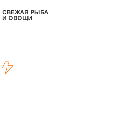
CВЕЖАЯ РЫБА
И ОВОЩИ
ЗАКАЗАТЬ
РАЗРАБОТКА САЙТА
+7 915 545-39-03
ПОЛИТИКА КОНФИДЕНЦИАЛЬНОСТИ