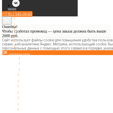
КАТАЛОГ
+7 915 545-39-03
РОЛЛЫ
Ошибка!
Чтобы сработал промокод — цена заказа должна быть выше
ТЕМПУРА
2000 руб.
Сайт использует файлы cookie для повышения удобства пользова
МАКИ
сервис веб-аналитики Яндекс. Метрика, использующий cookie. Вы
персональных данных с помощью этого сервиса в порядке, указ
ОК
ЗАПЕЧЕННЫЕ РОЛЛЫ
СУШИ И ГУНКАНЫ
СЕТЫ
ГОРЯЧЕЕ
ЗАКУСКИ И СОУСЫ
ПОКЕ