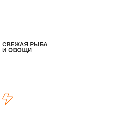
CВЕЖАЯ РЫБА
И ОВОЩИ
ЗАКАЗАТЬ
РАЗРАБОТКА САЙТА
+7 915 545-39-03
ПОЛИТИКА КОНФИДЕНЦИАЛЬНОСТИ