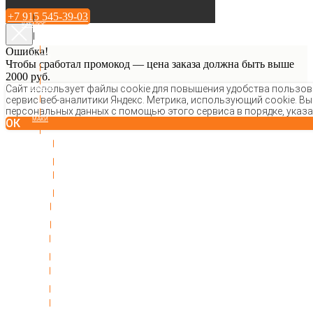
+7 915 545-39-03
КАТАЛОГ
Ошибка!
РОЛЛЫ
Чтобы сработал промокод — цена заказа должна быть выше
2000 руб.
Сайт использует файлы cookie для повышения удобства пользова
ТЕМПУРА
сервис веб-аналитики Яндекс. Метрика, использующий cookie. Вы
персональных данных с помощью этого сервиса в порядке, указ
МАКИ
ОК
ЗАПЕЧЕННЫЕ РОЛЛЫ
СУШИ И ГУНКАНЫ
СЕТЫ
ГОРЯЧЕЕ
ЗАКУСКИ И СОУСЫ
ПОКЕ