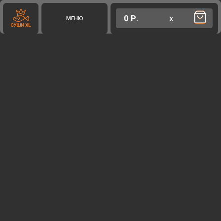
0 Р.
х
МЕНЮ