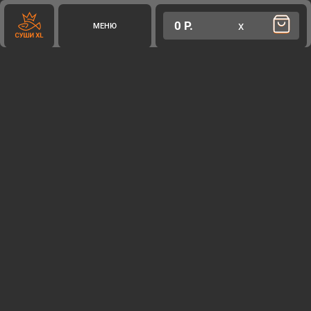
0 Р.
х
МЕНЮ