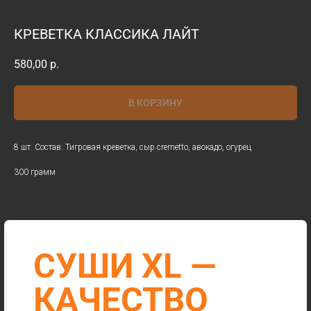
КРЕВЕТКА КЛАССИКА ЛАЙТ
580,00
р.
CУШИ XL —
В КОРЗИНУ
КАЧЕСТВО
ЯПОНСКОЙ
8 шт. Состав: Тигровая креветка, сыр cremetto, авокадо, огурец
КУХНИ
300 грамм
РОЛЛЫ
ЗАКУСКИ И СОУСЫ
ТЕМПУРА
ДЕСЕРТЫ
МАКИ
ЗАПЕЧЕННЫЕ РОЛЛЫ
СУШИ И ГУНКАНЫ