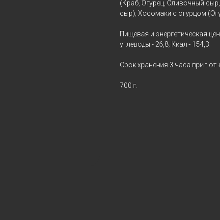
(Краб, Огурец, Сливочный сыр
сыр); Хосомаки с огурцом (Огу
Пищевая и энергетическая ценно
углеводы - 26,8; Ккал - 154,3.
Срок хранения 3 часа при t от 
700 г.
ЬШИЕ
БЫСТРАЯ
ЦИИ
ДОСТАВКА