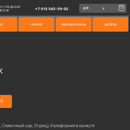
0 Р.
х
+7 915 545-39-03
ГОРЯЧЕЕ
ЗАКУСКИ И СОУСЫ
ДЕСЕРТЫ
К
НУ
 Сливочный сыр, Огурец); Калифорния в кунжуте