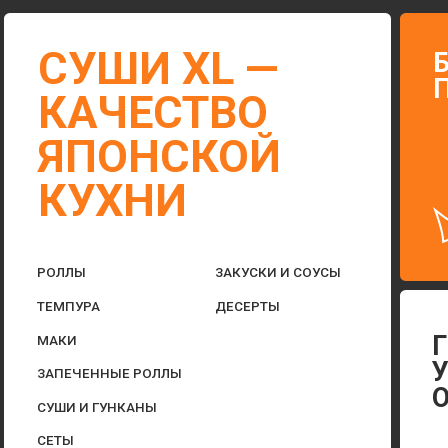
КАЧЕСТВО
ЯПОНСКОЙ
КУХНИ
РОЛЛЫ
ЗАКУСКИ И СОУСЫ
ТЕМПУРА
ДЕСЕРТЫ
Г. В
МАКИ
УЛ. 
ЗАПЕЧЕННЫЕ РОЛЛЫ
ОВСЕ
СУШИ И ГУНКАНЫ
СЕТЫ
ПОКЕ
ГОРЯЧЕЕ
АДРЕС Д
АКЦИИ
ДОСТАВКА