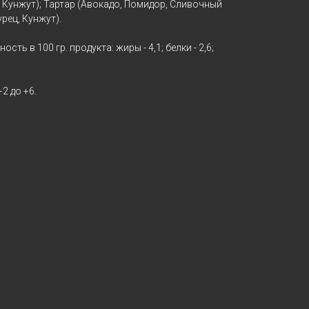
, Кунжут); Тартар (Авокадо, Помидор, Сливочный
рец, Кунжут).
сть в 100 гр. продукта: жиры - 4,1; белки - 2,6;
+2 до +6.
CВЕЖАЯ РЫБА
И ОВОЩИ