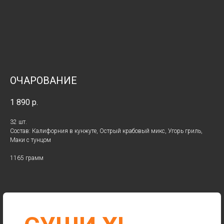
ОЧАРОВАНИЕ
CУШИ XL —
1 890
р.
КАЧЕСТВО
32 шт.
ЯПОНСКОЙ
Состав: Калифорния в кунжуте, Острый крабовый микс, Угорь гриль,
Маки с тунцом
КУХНИ
1165 грамм
РОЛЛЫ
ЗАКУСКИ И СОУСЫ
ТЕМПУРА
ДЕСЕРТЫ
МАКИ
ЗАПЕЧЕННЫЕ РОЛЛЫ