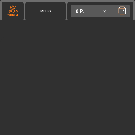
0 Р.
х
МЕНЮ