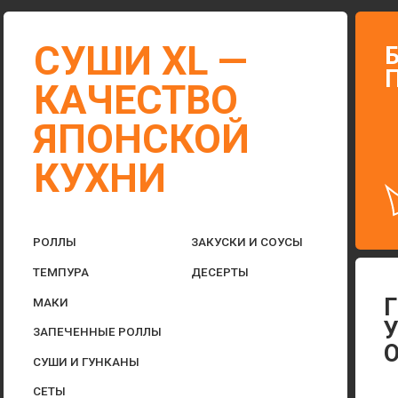
КАЧЕСТВО
ЯПОНСКОЙ
КУХНИ
РОЛЛЫ
ЗАКУСКИ И СОУСЫ
ТЕМПУРА
ДЕСЕРТЫ
Г. В
МАКИ
УЛ. 
ЗАПЕЧЕННЫЕ РОЛЛЫ
ОВСЕ
СУШИ И ГУНКАНЫ
СЕТЫ
ПОКЕ
ГОРЯЧЕЕ
АДРЕС Д
АКЦИИ
ДОСТАВКА