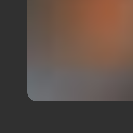
CУШИ XL —
БОЛ
ПОР