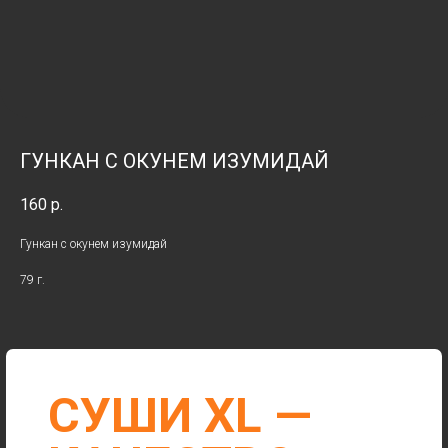
CУШИ XL —
ГУНКАН С ОКУНЕМ ИЗУМИДАЙ
КАЧЕСТВО
160
р.
ЯПОНСКОЙ
Гункан с окунем изумидай
КУХНИ
79 г.
РОЛЛЫ
ЗАКУСКИ И СОУСЫ
ТЕМПУРА
ДЕСЕРТЫ
МАКИ
ЗАПЕЧЕННЫЕ РОЛЛЫ