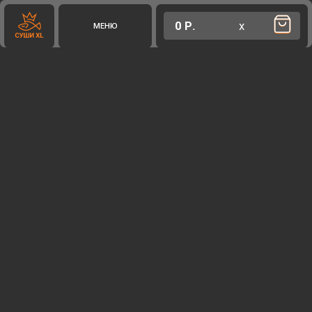
0 Р.
х
МЕНЮ