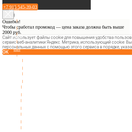
+7 915 545-39-03
КАТАЛОГ
Ошибка!
РОЛЛЫ
Чтобы сработал промокод — цена заказа должна быть выше
2000 руб.
Сайт использует файлы cookie для повышения удобства пользова
ТЕМПУРА
сервис веб-аналитики Яндекс. Метрика, использующий cookie. Вы
персональных данных с помощью этого сервиса в порядке, указ
МАКИ
ОК
ЗАПЕЧЕННЫЕ РОЛЛЫ
СУШИ И ГУНКАНЫ
СЕТЫ
ГОРЯЧЕЕ
ЗАКУСКИ И СОУСЫ
ПОКЕ