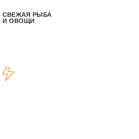
CВЕЖАЯ РЫБА
И ОВОЩИ
ЗАКАЗАТЬ
РАЗРАБОТКА САЙТА
+7 915 545-39-03
ПОЛИТИКА КОНФИДЕНЦИАЛЬНОСТИ